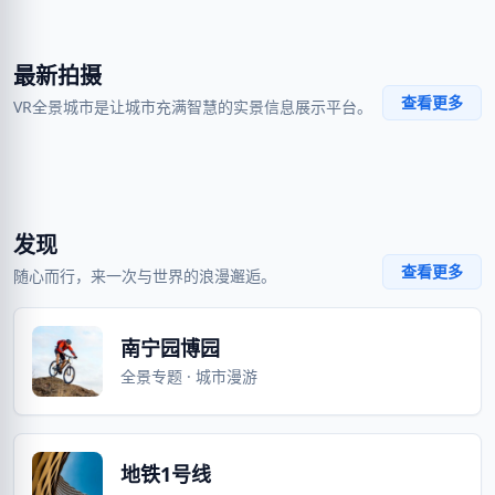
VR
VR
暂无封面
暂无封面
VR
VR
暂无封面
暂无封面
VR
VR
暂无封面
暂无封面
暂无封面
暂无封面
最新拍摄
暂无封面
暂无封面
青秀山风景区
总部基地夜景
查看更多
VR全景城市是让城市充满智慧的实景信息展示平台。
国凯大道站
五象大道夜景
进入全景
进入全景
金湖广场
会展中心
进入全景
进入全景
四中五象校区
南宁综合保税区
进入全景
进入全景
VR
VR
360° VR
360° VR
进入全景
进入全景
VR
VR
360° VR
360° VR
VR
VR
360° VR
360° VR
暂无封面
暂无封面
VR
VR
360° VR
360° VR
暂无封面
暂无封面
暂无封面
暂无封面
发现
暂无封面
暂无封面
查看更多
随心而行，来一次与世界的浪漫邂逅。
南宁园博园
全景专题 · 城市漫游
地铁1号线