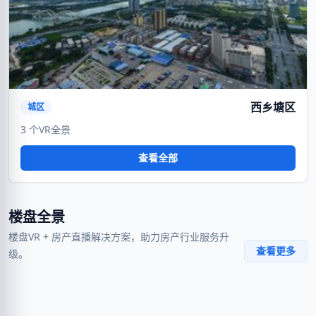
暂无封面
西乡塘区
城区
3 个VR全景
查看全部
楼盘全景
楼盘VR + 房产直播解决方案，助力房产行业服务升
南宁建发五象印月
演示楼盘
查看更多
级。
荣和观江墅
保利君悦湾
融创江南书院
21000.00元/平方米起
待定
万科瑧湾悦
10000元/㎡
23000元/㎡起
高层7621元/㎡起 合院290万/套
建发五象和悦
荣和伍壹大道
23000.00元/㎡
起
VR
VR
建发央玺
建发和玺
14500元/㎡
9015.00元/㎡起
VR
VR
北投东境
阳光城光明未来悦
18000元/㎡起
14500.00元/平方米
VR
VR
暂无封面
暂无封面
8500元/㎡起
13000元/㎡起