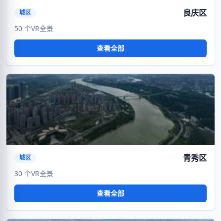
良庆区
城区
50 个VR全景
查看全部
VR
暂无封面
青秀区
城区
30 个VR全景
查看全部