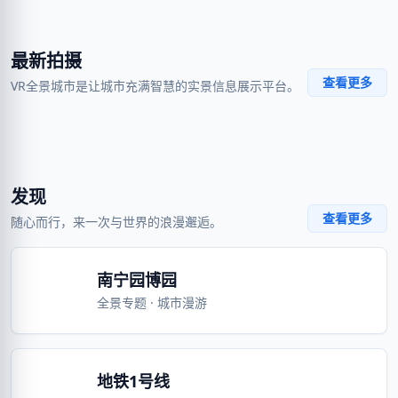
VR
VR
暂无封面
暂无封面
VR
VR
暂无封面
暂无封面
VR
VR
暂无封面
暂无封面
暂无封面
暂无封面
最新拍摄
暂无封面
暂无封面
青秀山风景区
总部基地夜景
查看更多
VR全景城市是让城市充满智慧的实景信息展示平台。
国凯大道站
五象大道夜景
进入全景
进入全景
金湖广场
会展中心
进入全景
进入全景
四中五象校区
南宁综合保税区
进入全景
进入全景
VR
VR
360° VR
360° VR
进入全景
进入全景
VR
VR
360° VR
360° VR
VR
VR
360° VR
360° VR
暂无封面
暂无封面
VR
VR
360° VR
360° VR
暂无封面
暂无封面
暂无封面
暂无封面
发现
暂无封面
暂无封面
查看更多
随心而行，来一次与世界的浪漫邂逅。
南宁园博园
全景专题 · 城市漫游
地铁1号线