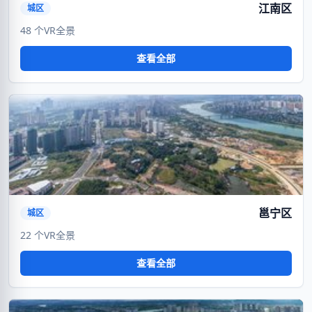
江南区
城区
48 个VR全景
查看全部
VR
暂无封面
邕宁区
城区
22 个VR全景
查看全部
VR