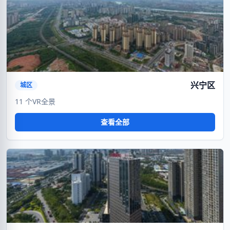
VR
暂无封面
兴宁区
城区
11 个VR全景
查看全部
VR
暂无封面