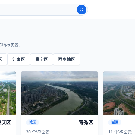
与地标实景。
区
江南区
邕宁区
西乡塘区
VR
VR
暂无封面
暂无封面
良庆区
青秀区
城区
城区
30 个VR全景
11 个VR全景