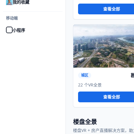
我的收藏
查看全部
移动端
VR
小程序
暂无封面
城区
22 个VR全景
查看全部
楼盘全景
南宁建发五象印月
融创江南书院
楼盘VR + 房产直播解决方案，
21000.00元/平方米起
高层7621元/㎡起 合院290万/套