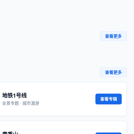
18000元/㎡起
14500.00元/平方米
VR
VR
VR
VR
暂无封面
暂无封面
暂无封面
暂无封面
五象大道夜景
金湖广场
查看更多
龙岗站
平良立交站
进入全景
进入全景
进入全景
进入全景
VR
VR
360° VR
360° VR
VR
VR
360° VR
360° VR
暂无封面
暂无封面
暂无封面
暂无封面
查看更多
地铁1号线
查看专辑
全景专题 · 城市漫游