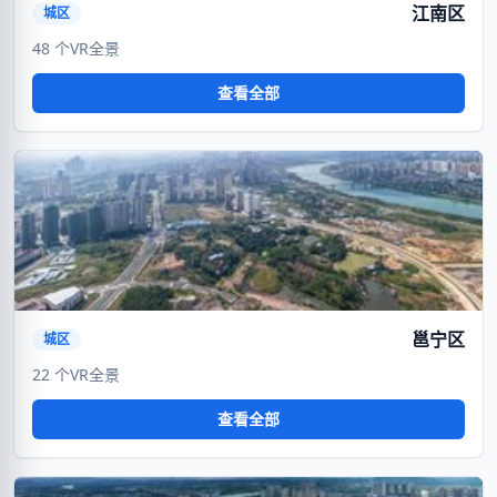
江南区
城区
48 个VR全景
查看全部
VR
暂无封面
邕宁区
城区
22 个VR全景
查看全部
VR