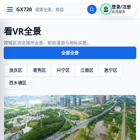
登录/注册
GX720
会员服务
看VR全景
按城区浏览城市全景、航拍漫游与地标实景。
全部全景
良庆区
青秀区
兴宁区
江南区
邕宁区
西乡塘区
VR
暂无封面