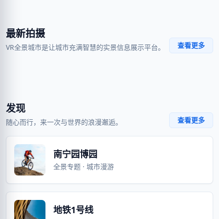
VR
VR
暂无封面
暂无封面
VR
VR
暂无封面
暂无封面
VR
VR
暂无封面
暂无封面
暂无封面
暂无封面
最新拍摄
暂无封面
暂无封面
青秀山风景区
总部基地夜景
查看更多
VR全景城市是让城市充满智慧的实景信息展示平台。
国凯大道站
五象大道夜景
进入全景
进入全景
金湖广场
会展中心
进入全景
进入全景
四中五象校区
南宁综合保税区
进入全景
进入全景
VR
VR
360° VR
360° VR
进入全景
进入全景
VR
VR
360° VR
360° VR
VR
VR
360° VR
360° VR
暂无封面
暂无封面
VR
VR
360° VR
360° VR
暂无封面
暂无封面
暂无封面
暂无封面
发现
暂无封面
暂无封面
查看更多
随心而行，来一次与世界的浪漫邂逅。
南宁园博园
全景专题 · 城市漫游
地铁1号线