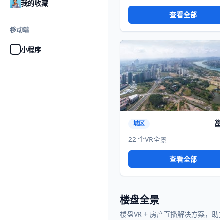
我的收藏
查看全部
移动端
VR
小程序
暂无封面
城区
22 个VR全景
查看全部
楼盘全景
南宁建发五象印月
融创江南书院
楼盘VR + 房产直播解决方案，
21000.00元/平方米起
高层7621元/㎡起 合院290万/套