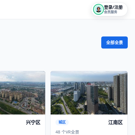
登录/注册
会员服务
全部全景
VR
暂无封面
兴宁区
江南区
城区
48 个VR全景