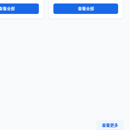
查看全部
查看全部
保利君悦湾
万科瑧湾悦
查看更多
建发央玺
建发和玺
23000元/㎡起
23000.00元/㎡