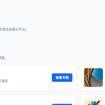
阳光城光明未来悦
14500元/㎡
9015.00元/㎡起
13000元/㎡起
VR
VR
VR
VR
VR
暂无封面
暂无封面
暂无封面
暂无封面
暂无封面
总部基地夜景
国凯大道站
实景信息展示平台。
四中五象校区
南宁综合保税区
进入全景
进入全景
进入全景
进入全景
VR
VR
360° VR
360° VR
VR
VR
360° VR
360° VR
暂无封面
暂无封面
暂无封面
暂无封面
邂逅。
查看专辑
市漫游