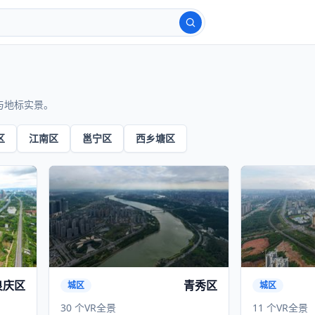
与地标实景。
区
江南区
邕宁区
西乡塘区
VR
VR
暂无封面
暂无封面
良庆区
青秀区
城区
城区
30 个VR全景
11 个VR全景