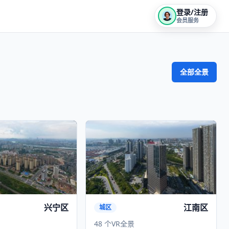
登录/注册
会员服务
全部全景
VR
暂无封面
兴宁区
江南区
城区
48 个VR全景