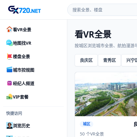
看VR全景
看VR全景
地图找VR
按城区浏览城市全景、航拍漫游
楼盘全景
良庆区
青秀区
兴宁
城市控规图
VR
暂无封面
经纪人频道
VIP套餐
快捷访问
城区
浏览历史
50 个VR全景