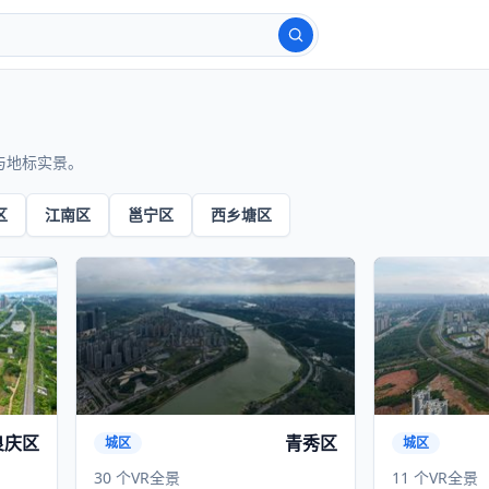
与地标实景。
区
江南区
邕宁区
西乡塘区
VR
VR
暂无封面
暂无封面
良庆区
青秀区
城区
城区
30 个VR全景
11 个VR全景