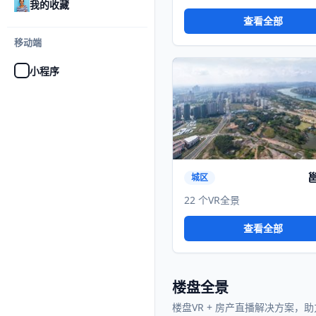
我的收藏
查看全部
移动端
VR
小程序
暂无封面
城区
22 个VR全景
查看全部
楼盘全景
南宁建发五象印月
融创江南书院
楼盘VR + 房产直播解决方案，
21000.00元/平方米起
高层7621元/㎡起 合院290万/套