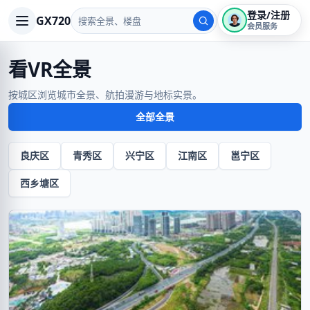
登录/注册
GX720
会员服务
看VR全景
按城区浏览城市全景、航拍漫游与地标实景。
全部全景
良庆区
青秀区
兴宁区
江南区
邕宁区
西乡塘区
VR
暂无封面