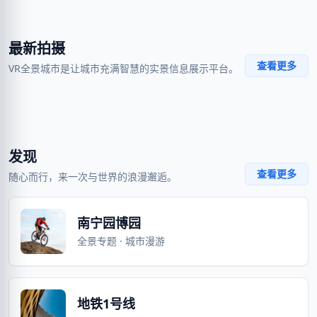
VR
VR
暂无封面
暂无封面
VR
VR
暂无封面
暂无封面
VR
VR
暂无封面
暂无封面
暂无封面
暂无封面
最新拍摄
暂无封面
暂无封面
青秀山风景区
总部基地夜景
查看更多
VR全景城市是让城市充满智慧的实景信息展示平台。
国凯大道站
五象大道夜景
进入全景
进入全景
金湖广场
会展中心
进入全景
进入全景
四中五象校区
南宁综合保税区
进入全景
进入全景
VR
VR
360° VR
360° VR
进入全景
进入全景
VR
VR
360° VR
360° VR
VR
VR
360° VR
360° VR
暂无封面
暂无封面
VR
VR
360° VR
360° VR
暂无封面
暂无封面
暂无封面
暂无封面
发现
暂无封面
暂无封面
查看更多
随心而行，来一次与世界的浪漫邂逅。
南宁园博园
全景专题 · 城市漫游
地铁1号线