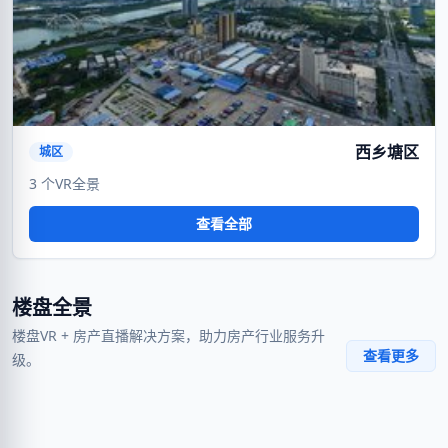
暂无封面
西乡塘区
城区
3 个VR全景
查看全部
楼盘全景
楼盘VR + 房产直播解决方案，助力房产行业服务升
南宁建发五象印月
演示楼盘
查看更多
级。
荣和观江墅
保利君悦湾
融创江南书院
21000.00元/平方米起
待定
万科瑧湾悦
10000元/㎡
23000元/㎡起
高层7621元/㎡起 合院290万/套
建发五象和悦
荣和伍壹大道
23000.00元/㎡
起
VR
VR
建发央玺
建发和玺
14500元/㎡
9015.00元/㎡起
VR
VR
北投东境
阳光城光明未来悦
18000元/㎡起
14500.00元/平方米
VR
VR
暂无封面
暂无封面
8500元/㎡起
13000元/㎡起