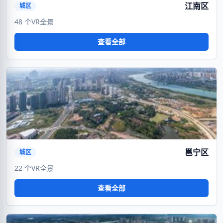
江南区
城区
48 个VR全景
查看全部
VR
暂无封面
邕宁区
城区
22 个VR全景
查看全部
VR