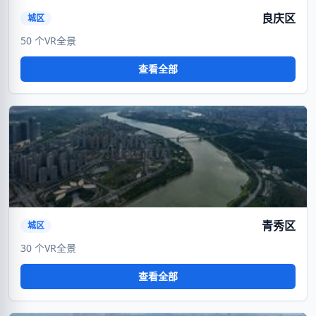
良庆区
城区
50 个VR全景
查看全部
VR
暂无封面
青秀区
城区
30 个VR全景
查看全部