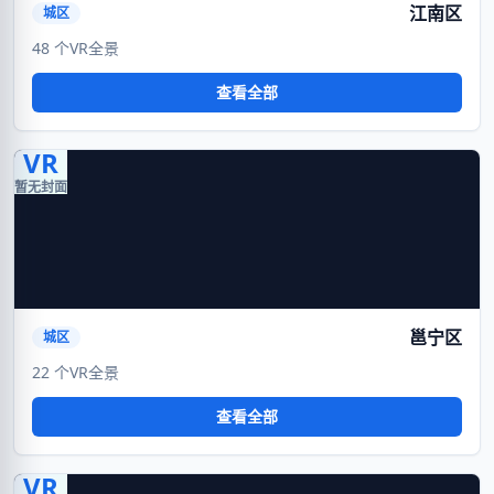
江南区
城区
48 个VR全景
查看全部
VR
暂无封面
邕宁区
城区
22 个VR全景
查看全部
VR