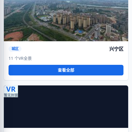
VR
暂无封面
兴宁区
城区
11 个VR全景
查看全部
VR
暂无封面