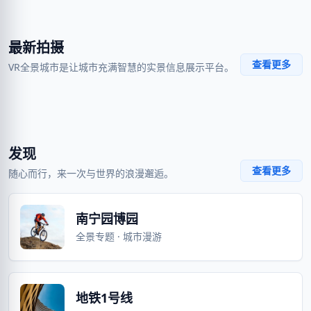
VR
VR
暂无封面
暂无封面
VR
VR
暂无封面
暂无封面
VR
VR
暂无封面
暂无封面
暂无封面
暂无封面
最新拍摄
暂无封面
暂无封面
青秀山风景区
总部基地夜景
查看更多
VR全景城市是让城市充满智慧的实景信息展示平台。
国凯大道站
五象大道夜景
进入全景
进入全景
金湖广场
会展中心
进入全景
进入全景
四中五象校区
南宁综合保税区
进入全景
进入全景
VR
VR
360° VR
360° VR
进入全景
进入全景
VR
VR
360° VR
360° VR
VR
VR
360° VR
360° VR
暂无封面
暂无封面
VR
VR
360° VR
360° VR
暂无封面
暂无封面
暂无封面
暂无封面
发现
暂无封面
暂无封面
查看更多
随心而行，来一次与世界的浪漫邂逅。
南宁园博园
全景专题 · 城市漫游
地铁1号线