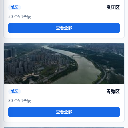
良庆区
城区
50 个VR全景
查看全部
VR
暂无封面
青秀区
城区
30 个VR全景
查看全部