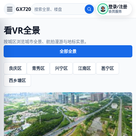
登录/注册
GX720
会员服务
看VR全景
按城区浏览城市全景、航拍漫游与地标实景。
全部全景
良庆区
青秀区
兴宁区
江南区
邕宁区
西乡塘区
VR
暂无封面