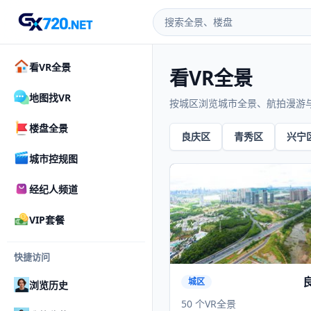
看VR全景
看VR全景
地图找VR
按城区浏览城市全景、航拍漫游
楼盘全景
良庆区
青秀区
兴宁
城市控规图
VR
暂无封面
经纪人频道
VIP套餐
快捷访问
城区
浏览历史
50 个VR全景