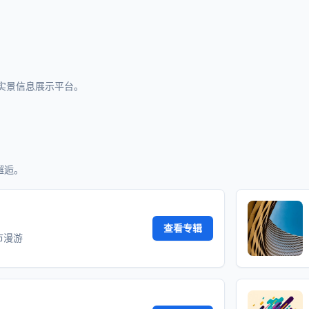
阳光城光明未来悦
14500元/㎡
9015.00元/㎡起
13000元/㎡起
VR
VR
VR
VR
VR
暂无封面
暂无封面
暂无封面
暂无封面
暂无封面
总部基地夜景
国凯大道站
实景信息展示平台。
四中五象校区
南宁综合保税区
进入全景
进入全景
进入全景
进入全景
VR
VR
360° VR
360° VR
VR
VR
360° VR
360° VR
暂无封面
暂无封面
暂无封面
暂无封面
邂逅。
查看专辑
市漫游