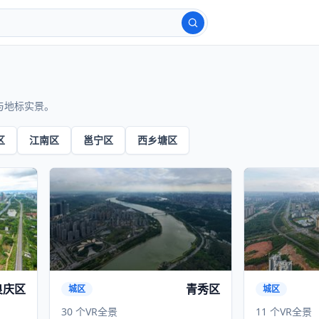
与地标实景。
区
江南区
邕宁区
西乡塘区
VR
VR
暂无封面
暂无封面
良庆区
青秀区
城区
城区
30 个VR全景
11 个VR全景